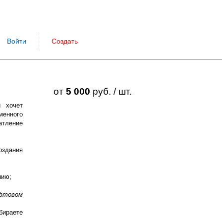
Войти
Создать
от
5 000
руб. / шт.
й хочет
менного
атление
оздания
нию;
фтовом
бираете