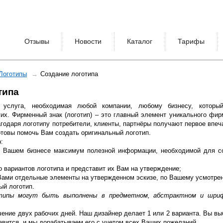
Отзывы
Новости
Каталог
Тарифы
Логотипы
Создание логотипа
типа
 услуга, необходимая любой компании, любому бизнесу, которы
их. Фирменный знак (логотип) – это главный элемент уникального фир
агодаря логотипу потребители, клиенты, партнёры получают первое впеч
отовы помочь Вам создать оригинальный логотип.
:
 о Вашем бизнесе максимум полезной информации, необходимой для с
о вариантов логотипа и представит их Вам на утверждение;
 Вами отдельные элементы на утвержденном эскизе, по Вашему усмотре
ый логотип.
отипы могут быть выполнены в предметном, абстрактном и шри
чение двух рабочих дней. Наш дизайнер делает 1 или 2 варианта. Вы вы
авится, и мы дорабатываем его с учетом всех Ваших пожеланий.