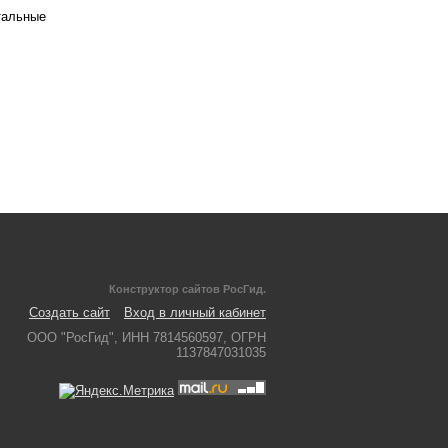
тальные
Конструктор сайтов РосГид.
Создать сайт
Вход в личный кабинет
ООО "РосГид", ИНН 7814560597, ОГРН
1137847031035