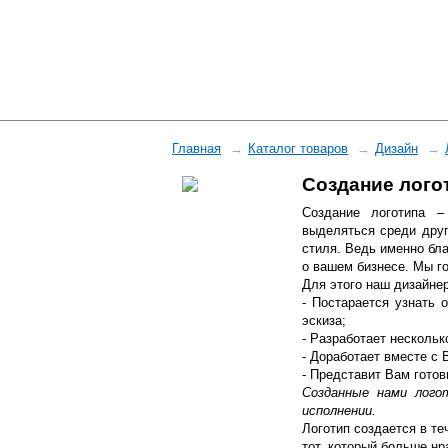
Главная
Каталог товаров
Дизайн
Создание лого
Создание логотипа –
выделяться среди друг
стиля. Ведь именно бл
о вашем бизнесе. Мы г
Для этого наш дизайнер
- Постарается узнать
эскиза;
- Разработает нескольк
- Доработает вместе с
- Представит Вам готов
Созданные нами лог
исполнении.
Логотип создается в те
тот, который больше нр