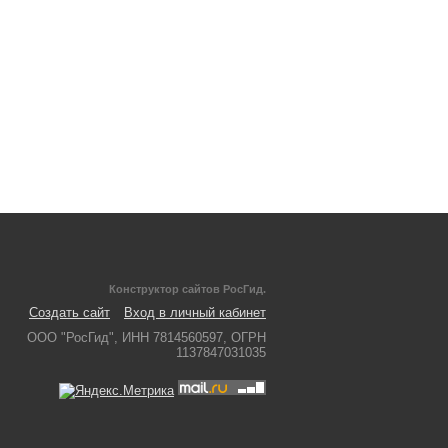
Конструктор сайтов РосГид.
Создать сайт
Вход в личный кабинет
ООО "РосГид", ИНН 7814560597, ОГРН
1137847031035