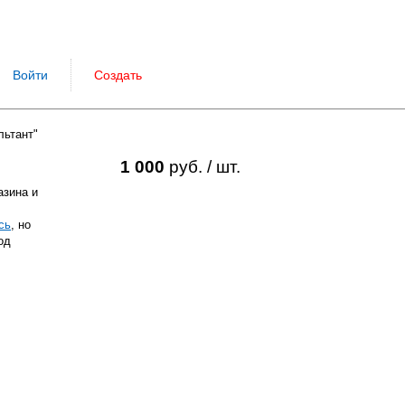
Войти
Создать
льтант"
1 000
руб. / шт.
азина и
сь
, но
од