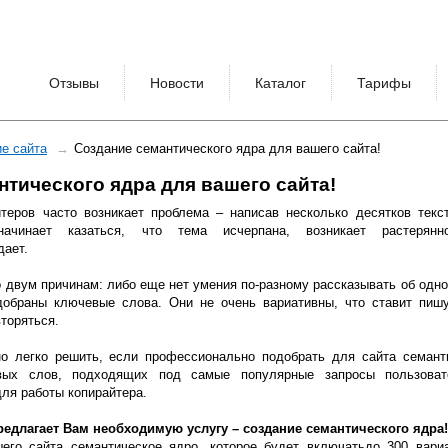
Отзывы
Новости
Каталог
Тарифы
е сайта
Создание семантического ядра для вашего сайта!
нтического ядра для вашего сайта!
теров часто возникает проблема – написав несколько десятков текс
ачинает казаться, что тема исчерпана, возникает растерянн
дает.
о двум причинам: либо еще нет умения по-разному рассказывать об одно
добраны ключевые слова. Они не очень вариативны, что ставит пиш
торяться.
о легко решить, если профессионально подобрать для сайта семант
вых слов, подходящих под самые популярные запросы пользоват
ля работы копирайтера.
едлагает Вам необходимую услугу – создание семантического ядра!
го сайта семантическое ядро, которое будет включатьдо 300 вари