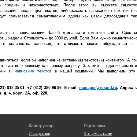
– средне- и низкочастотных. После этого вы сможете самостоя
написания продающих текстов, либо заказать написание таких тексто
дут пользоваться семантическим ядром как базой длясоздания тек
асаться специализации Вашей компании и тематики сайта. Срок с
от 1 недели. Стоимость – до 6000 рублей. Если Вам нужно семантическо
его количества запросов, то стоимость может обсуждаться с 
двигаться, если он наполнен качественным текстовым контентом. А по
 только по хорошему ключевому запросу. Закажите создание семанти
ании и
написание текстов
в нашей компании. Мы выполним эту 
) 918-35-01, +7 (812) 380-96-96. E-mail:
manager@rosgid.ru
. Адрес: г
 д. 4, корп. 2А, оф. 228.
Конструктор
Партнёрам
Инструкции
Кто уже с нами