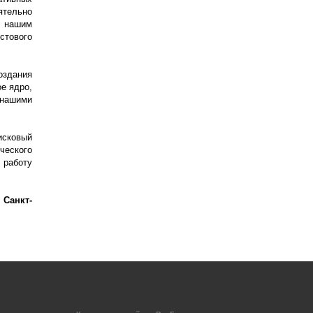
тельно
в нашим
стового
оздания
е ядро,
нашими
исковый
ческого
работу
. Санкт-