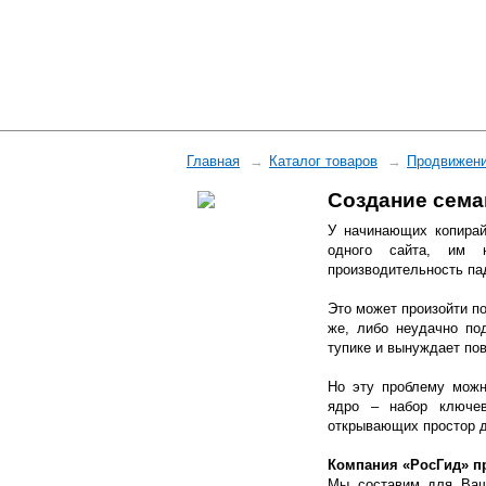
Главная
Каталог товаров
Продвижени
Создание сема
У начинающих копирай
одного сайта, им н
производительность па
Это может произойти п
же, либо неудачно по
тупике и вынуждает пов
Но эту проблему можн
ядро – набор ключе
открывающих простор д
Компания «РосГид» пр
Мы составим для Ваше