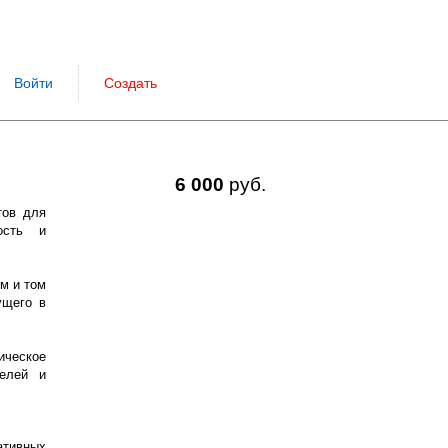
Войти
Создать
6 000
руб.
тов для
ость и
м и том
ущего в
ическое
елей и
ативных