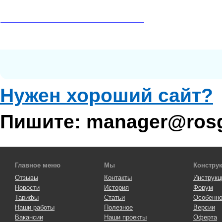
Нужен хороший сайт?
Пишите: manager@rosg
Главное меню
Мы
Констру
Отзывы
Контакты
Инструкц
Новости
История
Форум
Тарифы
Статьи
Особенно
Наши работы
Полезное
Версии
Вакансии
Наши проекты
Оферта