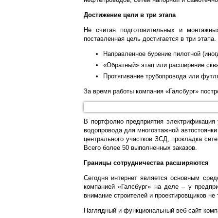
Достижение цели в три этапа
Не считая подготовительных и монтажных
поставленная цель достигается в три этапа
Направленное бурение пилотной (иног
«Обратный» этап или расширение скв
Протягивание трубопровода или футля
За время работы компания «Галсбург» постр
В портфолио предприятия электрификация у
водопровода для многоэтажной автостоянки 
центрального участков ЗСД, прокладка сет
Всего более 50 выполненных заказов.
Границы сотрудничества расширяются
Сегодня интернет является основным сред
компанией «Галсбург» на деле – у предпр
внимание строителей и проектировщиков не т
Наглядный и функциональный веб-сайт компа