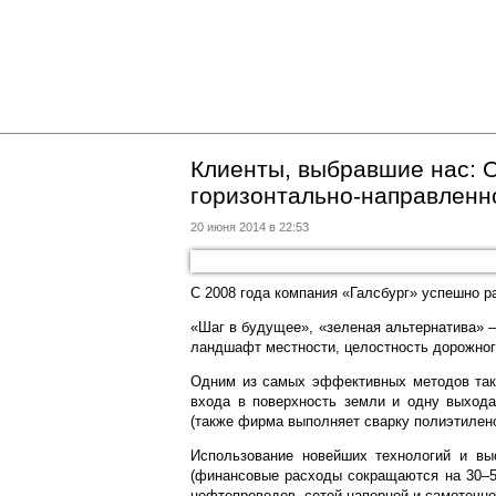
Клиенты, выбравшие нас: 
горизонтально-направленн
20 июня 2014 в 22:53
С 2008 года компания «Галсбург» успешно р
«Шаг в будущее», «зеленая альтернатива» 
ландшафт местности, целостность дорожног
Одним из самых эффективных методов тако
входа в поверхность земли и одну выхода
(также фирма выполняет сварку полиэтилено
Использование новейших технологий и вы
(финансовые расходы сокращаются на 30–50
нефтепроводов, сетей напорной и самотечно