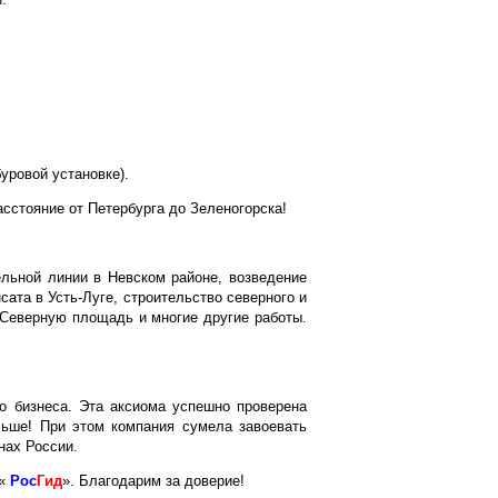
уровой установке).
асстояние от Петербурга до Зеленогорска!
ельной линии в Невском районе, возведение
ата в Усть-Луге, строительство северного и
 Северную площадь и многие другие работы.
о бизнеса. Эта аксиома успешно проверена
льше! При этом компания сумела завоевать
нах России.
 «
Рос
Гид
». Благодарим за доверие!