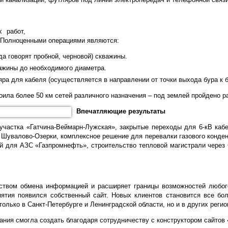
 работ,
. Полноценными операциями являются:
да говорят пробной, черновой) скважины.
ажины до необходимого диаметра.
ра для кабеля (осуществляется в направлении от точки выхода бура к б
оила более 50 км сетей различного назначения – под землей пройдено р
Впечатляющие результаты
частка «Гатчина-Веймарн-Лужская», закрытые переходы для 6-кВ каб
Шувалово-Озерки, комплексное решение для перевалки газового конденс
ей для АЗС «Газпромнефть», строительство тепловой магистрали через
ством обмена информацией и расширяет границы возможностей любог
иятия появился собственный сайт. Новых клиентов становится все бо
олько в Санкт-Петербурге и Ленинградской области, но и в других регио
ния смогла создать благодаря сотрудничеству с конструктором сайтов