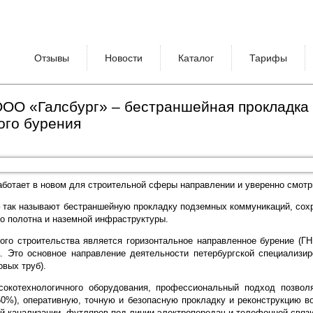
Отзывы
Новости
Каталог
Тарифы
ООО «Галсбург» – бестраншейная прокладка
ого бурения
аботает в новом для строительной сферы направлении и уверенно смотр
– так называют бестраншейную прокладку подземных коммуникаций, со
о полотна и наземной инфраструктуры.
го строительства является горизонтальное направленное бурение (ГН
. Это основное направление деятельности петербургской специализир
вых труб).
сокотехнологичного оборудования, профессиональный подход позво
%), оперативную, точную и безопасную прокладку и реконструкцию во
й канализации, футляров под линии электропередач и телефонной связи