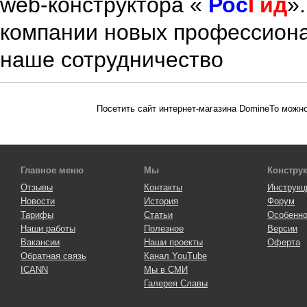
web-конструктора «
Рос
Гид
»
компании новых профессиона
наше сотрудничество
Посетить сайт интернет-магазина DomineTo можно
Главное меню
Мы
Констру
Отзывы
Контакты
Инструкц
Новости
История
Форум
Тарифы
Статьи
Особенно
Наши работы
Полезное
Версии
Вакансии
Наши проекты
Оферта
Обратная связь
Канал YouTube
ICANN
Мы в СМИ
Галерея Славы