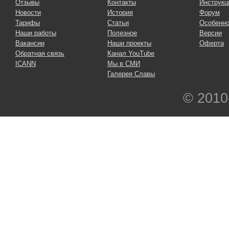
Отзывы
Контакты
Инструкц
Новости
История
Форум
Тарифы
Статьи
Особенно
Наши работы
Полезное
Версии
Вакансии
Наши проекты
Оферта
Обратная связь
Канал YouTube
ICANN
Мы в СМИ
Галерея Славы
© 2010